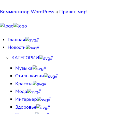
Комментатор WordPress
к
Привет, мир!
Главная
//
Новости
//
КАТЕГОРИИ
//
Музыка
//
Стиль жизни
//
Красота
//
Мода
//
Интерьер
//
Здоровье
//