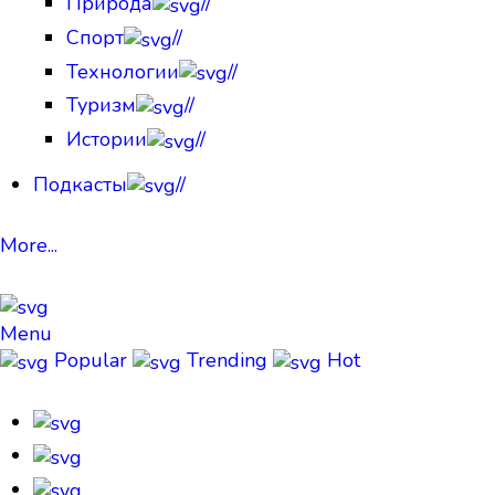
Природа
//
Спорт
//
Технологии
//
Туризм
//
Истории
//
Подкасты
//
More...
Menu
Popular
Trending
Hot