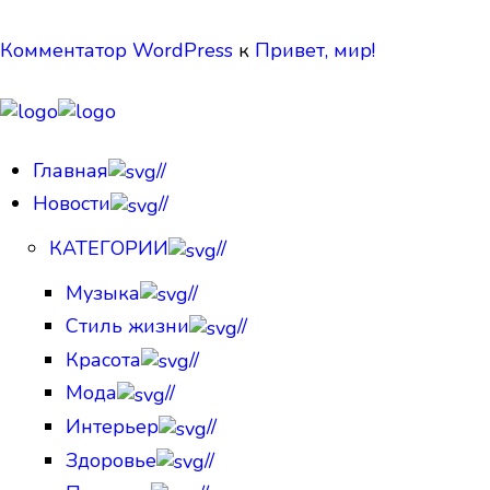
Комментатор WordPress
к
Привет, мир!
Главная
//
Новости
//
КАТЕГОРИИ
//
Музыка
//
Стиль жизни
//
Красота
//
Мода
//
Интерьер
//
Здоровье
//