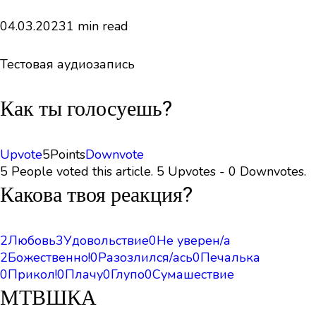
04.03.2023
1 min read
Тестовая аудиозапись
Как ты голосуешь?
Upvote
5
Points
Downvote
5 People voted this article. 5 Upvotes - 0 Downvotes.
Какова твоя реакция?
2
Любовь
3
Удовольствие
0
Не уверен/а
2
Божественно!
0
Разозлился/ась
0
Печалька
0
Прикол!
0
Плачу
0
Глупо
0
Сумашествие
МТВШКА