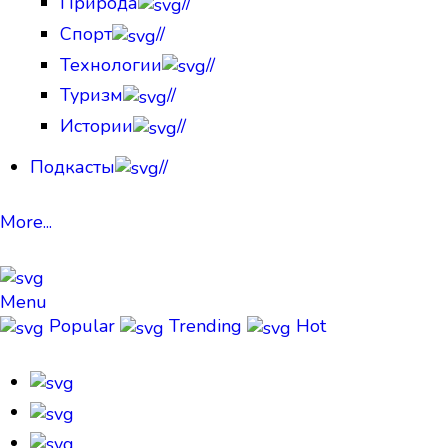
Природа
//
Спорт
//
Технологии
//
Туризм
//
Истории
//
Подкасты
//
More...
Menu
Popular
Trending
Hot