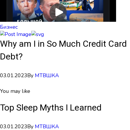
Бизнес
Why am I in So Much Credit Card
Debt?
03.01.2023
By
МТВШКА
You may like
Top Sleep Myths I Learned
03.01.2023
By
МТВШКА