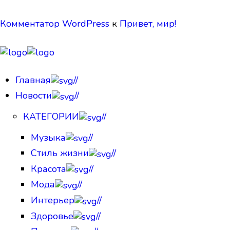
Комментатор WordPress
к
Привет, мир!
Главная
//
Новости
//
КАТЕГОРИИ
//
Музыка
//
Стиль жизни
//
Красота
//
Мода
//
Интерьер
//
Здоровье
//