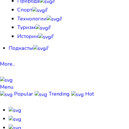
Природа
//
Спорт
//
Технологии
//
Туризм
//
Истории
//
Подкасты
//
More...
Menu
Popular
Trending
Hot