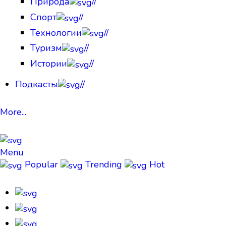
Природа
//
Спорт
//
Технологии
//
Туризм
//
Истории
//
Подкасты
//
More...
Menu
Popular
Trending
Hot