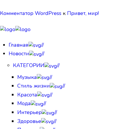
Комментатор WordPress
к
Привет, мир!
Главная
//
Новости
//
КАТЕГОРИИ
//
Музыка
//
Стиль жизни
//
Красота
//
Мода
//
Интерьер
//
Здоровье
//