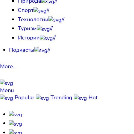
Природа
//
Спорт
//
Технологии
//
Туризм
//
Истории
//
Подкасты
//
More...
Menu
Popular
Trending
Hot