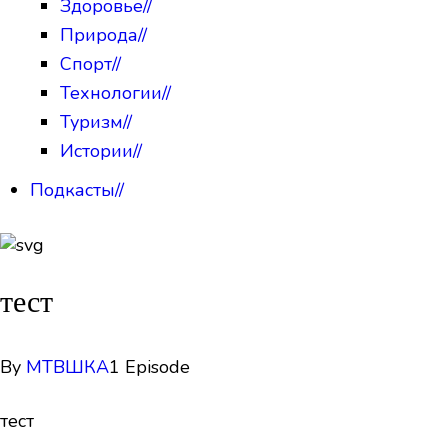
Здоровье
//
Природа
//
Спорт
//
Технологии
//
Туризм
//
Истории
//
Подкасты
//
тест
By
МТВШКА
1 Episode
тест