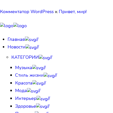
Комментатор WordPress
к
Привет, мир!
Главная
//
Новости
//
КАТЕГОРИИ
//
Музыка
//
Стиль жизни
//
Красота
//
Мода
//
Интерьер
//
Здоровье
//