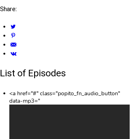
Share:
List of Episodes
<a href="#" class="popito_fn_audio_button"
data-mp3="