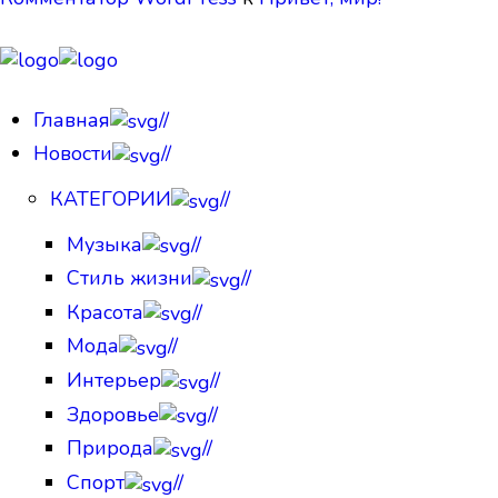
Главная
//
Новости
//
КАТЕГОРИИ
//
Музыка
//
Стиль жизни
//
Красота
//
Мода
//
Интерьер
//
Здоровье
//
Природа
//
Спорт
//